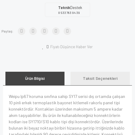
Teknik
Destek
0 533 783 94 39
Paylaş:
Fiyatı Düşünce Haber Ver
Ürün Bilgisi
Taksit Seçenekleri
Weipu Ip67 koruma sınıfına sahip SY17 serisi dış ortamda çalışan
10 pinli erkek termoplastik bayonet kitlemeli rakorlu panel tipi
konnektördür. Kontakları üzerinden maksimum 5 ampere kadar
akım taşıyabilirler. Bu ürün ile kullanabileceğiniz konnektörlerin
kodları ise SY1710/S10 kablo tipi dişi konnektördür. Üzerilerinde
bulunan iki beyaz noktayı biribiri hizasına getirip ittiğinizde kablo
tarafındaki bileziği 90 derece çevirdiğinizde kitlenir. Konnektörü