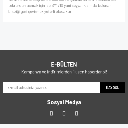
tekrardan açmak için ise SY1710 yani seyyar kısımda bulunan
bileziği geri çevirmek yeterli olacaktır.
E-BÜLTEN
Kampanya ve indirimlerden ilk sen haberdar ol!
KAYDOL
Sosyal Medya