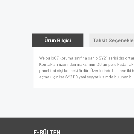
Ürün Bilgisi
Taksit Seçenekle
Weipu Ip67 koruma sınıfına sahip SY21 serisi dış orta
Kontakları üzerinden maksimum 30 ampere kadar akım ta
panel tipi dişi konnektördür. Üzerilerinde bulunan iki 
açmak için ise SY2110 yani seyyar kısımda bulunan bile
E-BÜLTEN