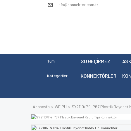
info@konnektor.com.tr
SU GEÇİRMEZ
ASK
Tüm
KONNEKTÖRLER
KO
Kategoriler
Anasayfa
WEIPU
SY2110/P4 IP67 Plastik Bayonet K