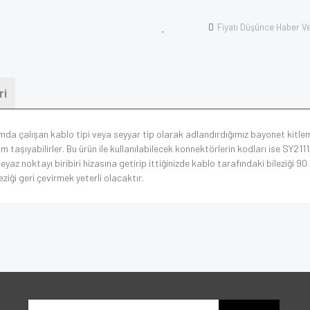
Fiyatı Düşünce Haber V
ri
mda çalışan kablo tipi veya seyyar tip olarak adlandırdığımız bayonet kitle
şıyabilirler. Bu ürün ile kullanılabilecek konnektörlerin kodları ise SY211
beyaz noktayı biribiri hizasına getirip ittiğinizde kablo tarafındaki bileziği 
ziği geri çevirmek yeterli olacaktır.