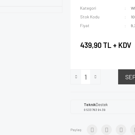
Kategori
W
Stok Kodu
1
Fiyat
9,
439,90 TL + KDV
SE
Teknik
Destek
0 533 783 94 39
Paylaş: