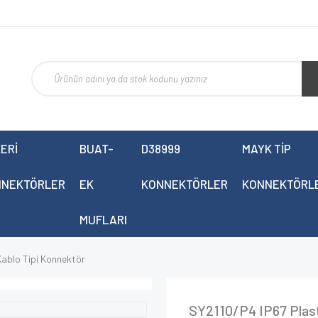
ERİ
BUAT-
D38999
MAYK TİP
NNEKTÖRLER
EK
KONNEKTÖRLER
KONNEKTÖRL
MUFLARI
ablo Tipi Konnektör
SY2110/P4 IP67 Plas