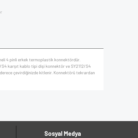
er
meli 4 pinli erkek termoplastik konnektördür.
1/S4 karşıt kablo tipi dişi konnektör ve SY2112/S4
90 derece çevirdiğinizde kitlenir. Konnektörü tekrardan
Sosyal Medya