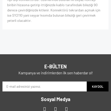
biribiri hizasına getirip ittiğinizde kablo tarafındaki bileziği 90
derece çevirdiğinizde kitlenir. Konnektörü tekrardan açmak için
ise SY2110 yani seyyar kısımda bulunan bileziği geri çevirmek
yeterli olacaktır.
E-BÜLTEN
Kampanya ve indirimlerden ilk sen haberdar ol!
KAYDOL
Sosyal Medya