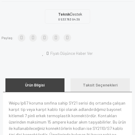
Teknik
Destek
0 533 783 94 39
Paylaş:
Fiyatı Düşünce Haber Ver
Ürün Bilgisi
Taksit Seçenekleri
Weipu Ip67 koruma sınıfına sahip SY21 serisi dış ortamda çalışan
karşıt tip veya karşıt kablo tipi olarak adlandırdığımız bayonet
kitlemeli 7 pinli erkek termoplastik konnektördür. Kontakları
üzerinden maksimum 15 ampere kadar akım taşıyabilirler. Bu ürün
ile kullanabileceğiniz konnektörlerin kodları ise SY2110/S7 kablo
tipi dişi konnektördür. Üzerilerinde bulunan iki beyaz noktayı