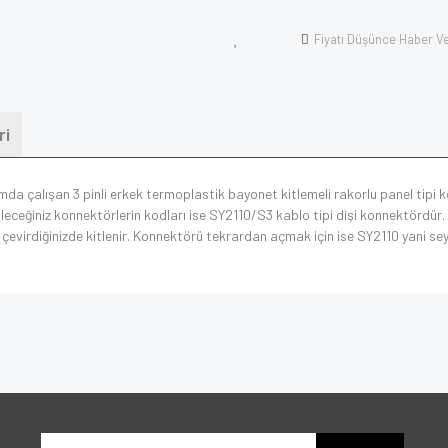
Fiyatı Düşünce Haber V
ri
amda çalışan 3 pinli erkek termoplastik bayonet kitlemeli rakorlu panel tip
leceğiniz konnektörlerin kodları ise SY2110/S3 kablo tipi dişi konnektördür. Ü
e çevirdiğinizde kitlenir. Konnektörü tekrardan açmak için ise SY2110 yani sey