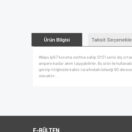
Ürün Bilgisi
Taksit Seçenekle
Weipu Ip67 koruma sınıfına sahip SY21 serisi dış ort
ampere kadar akım taşıyabilirler. Bu ürün ile kullanabi
getirip ittiğinizde kablo tarafındaki bileziği 90 derec
olacaktır. .
E-BÜLTEN