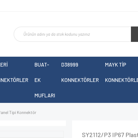
ERİ
BUAT-
D38999
MAYK TİP
NNEKTÖRLER
EK
KONNEKTÖRLER
KONNEKTÖRL
MUFLARI
anel Tipi Konnektör
SY2112/P3 IP67 Plast