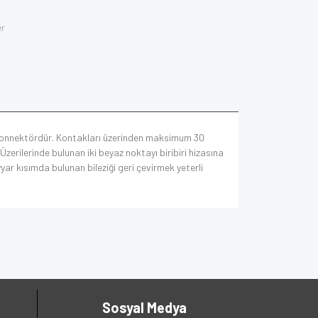
er
i konnektördür. Kontakları üzerinden maksimum 30
zerilerinde bulunan iki beyaz noktayı biribiri hizasına
yar kısımda bulunan bileziği geri çevirmek yeterli
Sosyal Medya