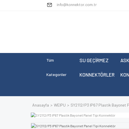
info@konnektor.com.tr
SU GEÇİRMEZ
ASK
Tüm
KONNEKTÖRLER
KO
Kategoriler
Anasayfa
WEIPU
SY2112/P3 IP67 Plastik Bayonet P