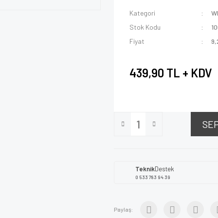
Kategori
W
Stok Kodu
1
Fiyat
9,
439,90 TL + KDV
SE
Teknik
Destek
0 533 783 94 39
Paylaş: