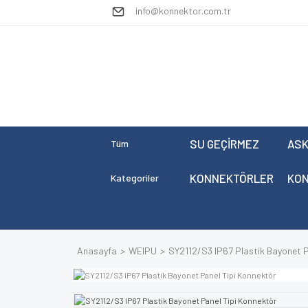
info@konnektor.com.tr
SU GEÇİRMEZ
ASK
Tüm
KONNEKTÖRLER
KO
Kategoriler
Anasayfa
WEIPU
SY2112/S3 IP67 Plastik Bayonet P