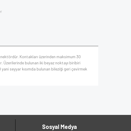
er
 konnektördür. Kontakları üzerinden maksimum 30
 Üzerilerinde bulunan iki beyaz noktayı biribiri
0 yani seyyar kısımda bulunan bileziği geri çevirmek
Sosyal Medya