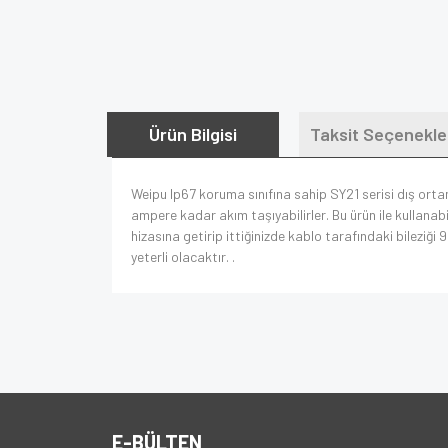
Ürün Bilgisi
Taksit Seçenekle
Weipu Ip67 koruma sınıfına sahip SY21 serisi dış ort
ampere kadar akım taşıyabilirler. Bu ürün ile kullanab
hizasına getirip ittiğinizde kablo tarafındaki bileziğ
yeterli olacaktır. .
E-BÜLTEN