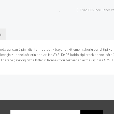
Fiyatı Düşünce Haber V
ri
amda çalışan 3 pinli dişi termoplastik bayonet kitlemeli rakorlu panel tipi
ileceğiniz konnektörlerin kodları ise SY2110/P3 kablo tipi erkek konnektördür.
i 90 derece çevirdiğinizde kitlenir. Konnektörü tekrardan açmak için ise SY211