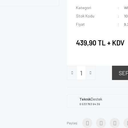
Kategori
W
Stok Kodu
1
Fiyat
9,
439,90 TL + KDV
SE
Teknik
Destek
0 533 783 94 39
Paylaş: