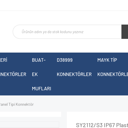
ERİ
BUAT-
D38999
MAYK TİP
NNEKTÖRLER
EK
KONNEKTÖRLER
KONNEKTÖRL
MUFLARI
anel Tipi Konnektör
SY2112/S3 IP67 Plast