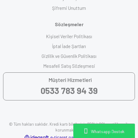
Şifremi Unuttum
Sözleşmeler
Kişisel Veriler Politikası
İptal İade Şartları
Gizlilik ve Güvenlik Politikası
Mesafeli Satış Sözleşmesi
Müşteri Hizmetleri
0533 783 94 39
© Tüm hakları saklıdır. Kredi kartı bilgileriniz 256bit SSL sertifikası ile
korunmaktadır.
Whatsapp Destek
ile
ideasoft
e-