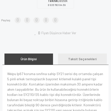
Teknik
Destek
0 533 783 94 39
Paylaş:
Fiyatı Düşünce Haber Ver
Ürün Bilgisi
Taksit Seçenekleri
Weipu Ip67 koruma sınıfına sahip SY21 serisi dış ortamda çalışan
5 pinli erkek termoplastik bayonet kitlemeli kulaklı panel tipi
konnektördür. Kontakları üzerinden maksimum 30 ampere kadar
akım taşıyabilirler. Bu ürün ile kullanabileceğiniz konnektörlerin
kodları ise SY2110/S5 kablo tipi dişi konnektördür. Üzerilerinde
bulunan iki beyaz noktayı biribiri hizasına getirip ittiğinizde kablo
tarafındaki bileziği 90 derece çevirdiğinizde kitlenir. Konnektörü
tekrardan açmak için ise SY2110 yani seyyar kısımda bulunan