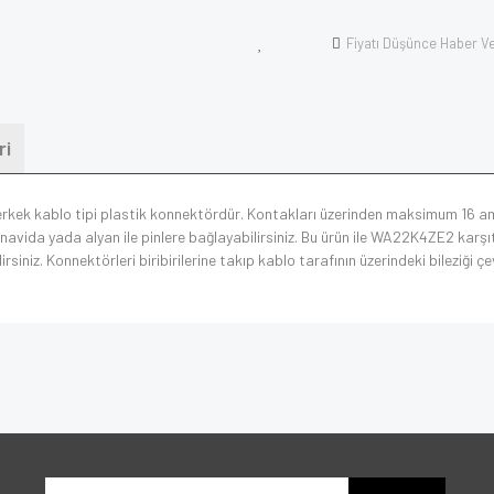
Fiyatı Düşünce Haber V
ri
erkek kablo tipi plastik konnektördür. Kontakları üzerinden maksimum 16 ampe
avida yada alyan ile pinlere bağlayabilirsiniz. Bu ürün ile WA22K4ZE2 karşıt
niz. Konnektörleri biribirilerine takıp kablo tarafının üzerindeki bileziği çev