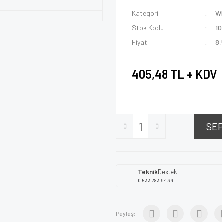
Kategori
W
Stok Kodu
1
Fiyat
8,
405,48 TL + KDV
SE
Teknik
Destek
0 533 783 94 39
Paylaş: