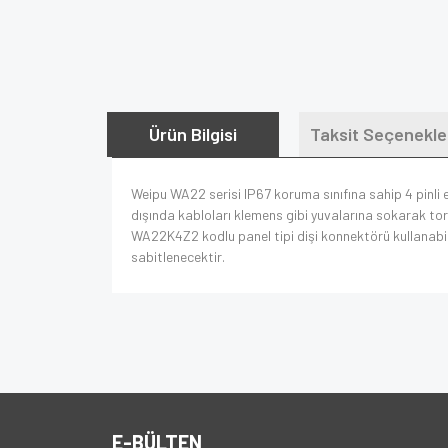
Ürün Bilgisi
Taksit Seçenekle
Weipu WA22 serisi IP67 koruma sınıfına sahip 4 pinli 
dışında kabloları klemens gibi yuvalarına sokarak torn
WA22K4Z2 kodlu panel tipi dişi konnektörü kullanabilirsi
sabitlenecektir.
E-BÜLTEN