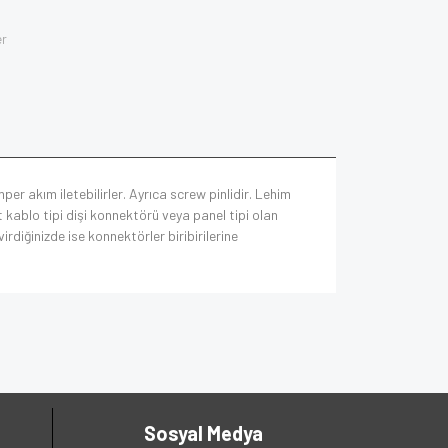
er
r akım iletebilirler. Ayrıca screw pinlidir. Lehim
 kablo tipi dişi konnektörü veya panel tipi olan
irdiğinizde ise konnektörler biribirilerine
Sosyal Medya