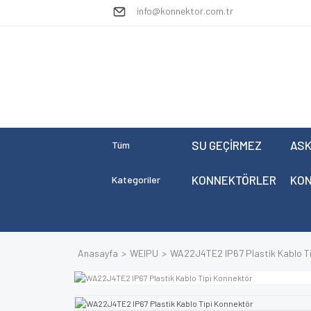
info@konnektor.com.tr
SU GEÇİRMEZ
ASK
Tüm
KONNEKTÖRLER
KO
Kategoriler
Anasayfa
WEIPU
WA22J4TE2 IP67 Plastik Kablo Ti