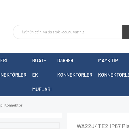
ERİ
BUAT-
D38999
MAYK TİP
NNEKTÖRLER
EK
KONNEKTÖRLER
KONNEKTÖRL
MUFLARI
pi Konnektör
WA22J4TE2 IP67 Plas