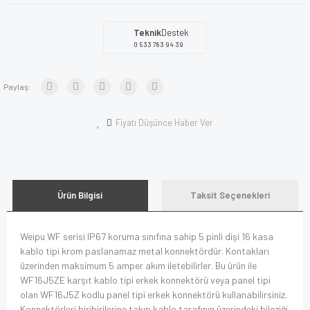
Teknik
Destek
0 533 783 94 39
Paylaş:
Fiyatı Düşünce Haber Ver
Ürün Bilgisi
Taksit Seçenekleri
Weipu WF serisi IP67 koruma sınıfına sahip 5 pinli dişi 16 kasa
kablo tipi krom paslanamaz metal konnektördür. Kontakları
üzerinden maksimum 5 amper akım iletebilirler. Bu ürün ile
WF16J5ZE karşıt kablo tipi erkek konnektörü veya panel tipi
olan WF16J5Z kodlu panel tipi erkek konnektörü kullanabilirsiniz.
Konnektörleri biribirilerine takıp kablo tarafının üzerindeki bileziği