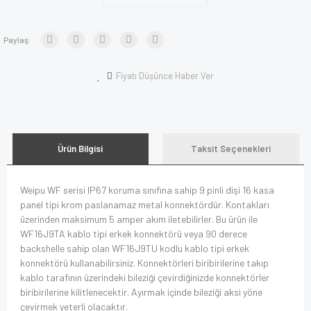
Paylaş:
Fiyatı Düşünce Haber Ver
Ürün Bilgisi
Taksit Seçenekleri
Weipu WF serisi IP67 koruma sınıfına sahip 9 pinli dişi 16 kasa
panel tipi krom paslanamaz metal konnektördür. Kontakları
üzerinden maksimum 5 amper akım iletebilirler. Bu ürün ile
WF16J9TA kablo tipi erkek konnektörü veya 90 derece
backshelle sahip olan WF16J9TU kodlu kablo tipi erkek
konnektörü kullanabilirsiniz. Konnektörleri biribirilerine takıp
kablo tarafının üzerindeki bileziği çevirdiğinizde konnektörler
biribirilerine kilitlenecektir. Ayırmak içinde bileziği aksi yöne
çevirmek yeterli olacaktır.