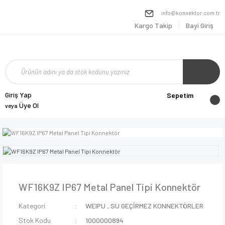
info@konnektor.com.tr
Kargo Takip
Bayi Giriş
Giriş Yap
Sepetim
Üye Ol
veya
WF16K9Z IP67 Metal Panel Tipi Konnektör
Kategori
WEIPU
,
SU GEÇİRMEZ KONNEKTÖRLER
Stok Kodu
1000000894