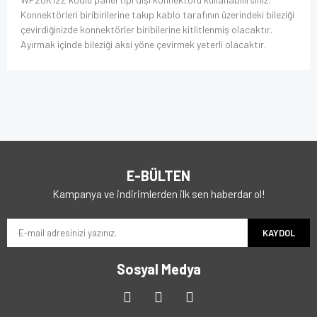
Konnektörleri biribirilerine takıp kablo tarafının üzerindeki bileziği
çevirdiğinizde konnektörler biribilerine kitlitlenmiş olacaktır.
Ayırmak içinde bileziği aksi yöne çevirmek yeterli olacaktır.
E-BÜLTEN
Kampanya ve indirimlerden ilk sen haberdar ol!
KAYDOL
Sosyal Medya