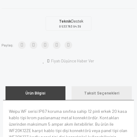
Teknik
Destek
0 533 783 94 39
Paylaş:
Fiyatı Düşünce Haber Ver
Ürün Bilgisi
Taksit Seçenekleri
Weipu WF serisi IP67 koruma sınıfına sahip 12 pinli erkek 20 kasa
kablo tipi krom paslanamaz metal konnektördür. Kontakları
üzerinden maksimum 5 amper akım iletebilirler. Bu ürün ile
WF20K12ZE karşıt kablo tipi dişi konnektörü veya panel tipi olan
WF20K12Z kodlu panel tipi dişi konnektörü kullanabilirsiniz.