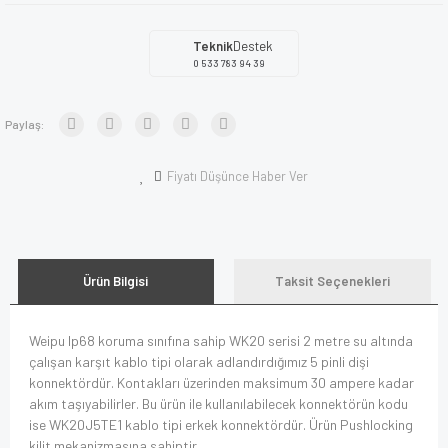
Teknik
Destek
0 533 783 94 39
Paylaş:
Fiyatı Düşünce Haber Ver
Ürün Bilgisi
Taksit Seçenekleri
Weipu Ip68 koruma sınıfına sahip WK20 serisi 2 metre su altında
çalışan karşıt kablo tipi olarak adlandırdığımız 5 pinli dişi
konnektördür. Kontakları üzerinden maksimum 30 ampere kadar
akım taşıyabilirler. Bu ürün ile kullanılabilecek konnektörün kodu
ise WK20J5TE1 kablo tipi erkek konnektördür. Ürün Pushlocking
kilit mekanizmasına sahiptir.