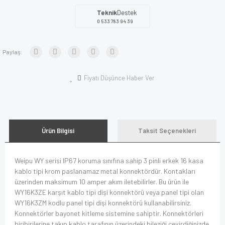
Teknik
Destek
0 533 783 94 39
Paylaş:
Fiyatı Düşünce Haber Ver
Ürün Bilgisi
Taksit Seçenekleri
Weipu WY serisi IP67 koruma sınıfına sahip 3 pinli erkek 16 kasa
kablo tipi krom paslanamaz metal konnektördür. Kontakları
üzerinden maksimum 10 amper akım iletebilirler. Bu ürün ile
WY16K3ZE karşıt kablo tipi dişi konnektörü veya panel tipi olan
WY16K3ZM kodlu panel tipi dişi konnektörü kullanabilirsiniz.
Konnektörler bayonet kitleme sistemine sahiptir. Konnektörleri
biribirilerine takıp kablo tarafının üzerindeki bileziği çevirdiğinizde