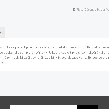
Fiyatı Düşünce Haber V
ri
rkek 16 kasa panel tipi krom paslanamaz metal konnektördür. Kontakları üze
ce backshelle sahip olan WY16K7TU kodlu kablo tipi dişi konnektörü kullanab
nın üzerindeki bileziği çevirdiğinizde bir klik sesi duyacaksınız. Bu ses geldig
aktır.