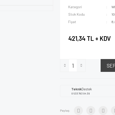
Kategori
W
Stok Kodu
1
Fiyat
8,
421,34 TL + KDV
SE
Teknik
Destek
0 533 783 94 39
Paylaş: