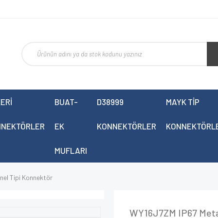
ERİ
BUAT-
D38999
MAYK TİP
NNEKTÖRLER
EK
KONNEKTÖRLER
KONNEKTÖRL
MUFLARI
el Tipi Konnektör
WY16J7ZM IP67 Metal