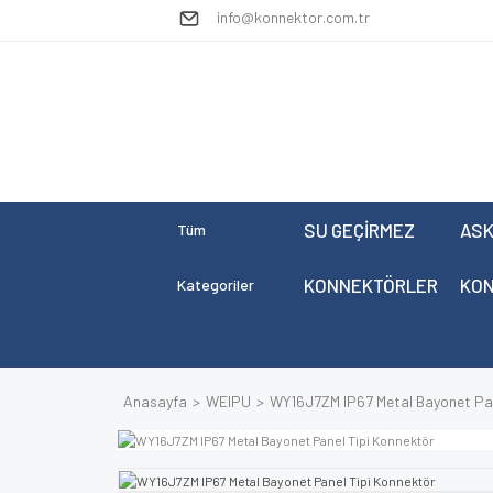
info@konnektor.com.tr
SU GEÇİRMEZ
ASK
Tüm
KONNEKTÖRLER
KO
Kategoriler
Anasayfa
WEIPU
WY16J7ZM IP67 Metal Bayonet Pan