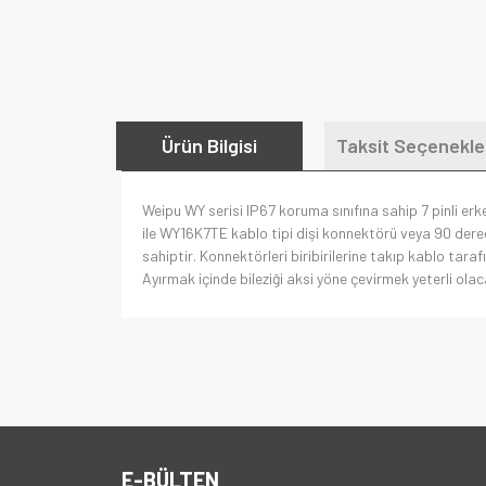
Ürün Bilgisi
Taksit Seçenekle
Weipu WY serisi IP67 koruma sınıfına sahip 7 pinli e
ile WY16K7TE kablo tipi dişi konnektörü veya 90 dere
sahiptir. Konnektörleri biribirilerine takıp kablo tarafı
Ayırmak içinde bileziği aksi yöne çevirmek yeterli olac
E-BÜLTEN