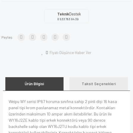
Teknik
Destek
0 533 783 94 39
Paylaş:
Fiyatı Düşünce Haber Ver
Ürün Bilgisi
Taksit Seçenekleri
Weipu WY serisi IP67 koruma sınıfına sahip 2 pinli dişi 16 kasa
panel tipi krom paslanamaz metal konnektördür. Kontakları
üzerinden maksimum 10 amper akım iletebilirler. Bu ürün ile
WY16J2ZE kablo tipi erkek konnektörü veya 90 derece
backshelle sahip olan WY16J2TU kodlu kablo tipi erkek
konnektörü kullanabilirsiniz. Konnektörler bayonet kitleme