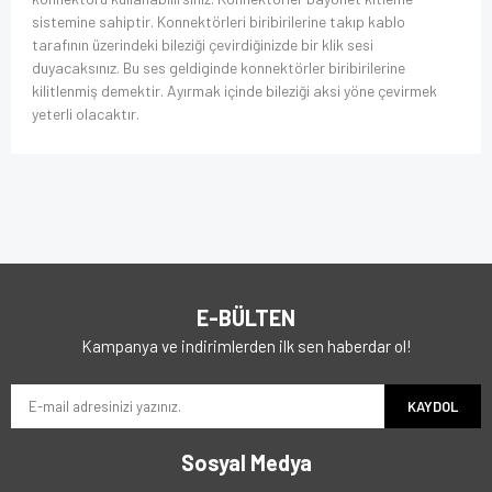
sistemine sahiptir. Konnektörleri biribirilerine takıp kablo
tarafının üzerindeki bileziği çevirdiğinizde bir klik sesi
duyacaksınız. Bu ses geldiginde konnektörler biribirilerine
kilitlenmiş demektir. Ayırmak içinde bileziği aksi yöne çevirmek
yeterli olacaktır.
E-BÜLTEN
Kampanya ve indirimlerden ilk sen haberdar ol!
KAYDOL
Sosyal Medya