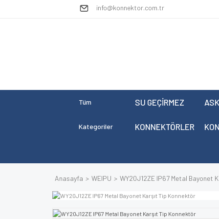
info@konnektor.com.tr
SU GEÇİRMEZ
ASK
Tüm
KONNEKTÖRLER
KO
Kategoriler
Anasayfa
WEIPU
WY20J12ZE IP67 Metal Bayonet Ka