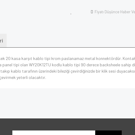
Fiyatı Düşünce Haber V
ri
erkek 20 kasa karşıt kablo tipi krom paslanamaz metal konnektördür. Kontak
a panel tipi olan WY20K12TU kodlu kablo tipi 90 derece backsheele sahip di
 takıp kablo tarafının üzerindeki bileziği çevirdiğinizde bir klik sesi duyacaksı
 çevirmek yeterli olacaktır.