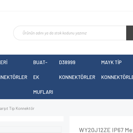
ERİ
BUAT-
D38999
MAYK TİP
NNEKTÖRLER
EK
KONNEKTÖRLER
KONNEKTÖRL
MUFLARI
rşıt Tip Konnektör
WY20J12ZE IP67 Meta