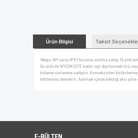
Ürün Bilgisi
Taksit Seçenekle
Weipu WY serisi IP67 koruma sınıfına sahip 12 pinli 
Bu ürün ile WY20K12TE kablo tipi dişi konnektörü vey
kitleme sistemine sahiptir. Konnektörleri biribirilerine
kilitlenmiş demektir. Ayırmak içinde bileziği aksi yöne
E-BÜLTEN