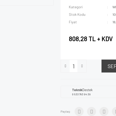
Kategori
W
Stok Kodu
1
Fiyat
16
808,28 TL + KDV
SE
Teknik
Destek
0 533 783 94 39
Paylaş: