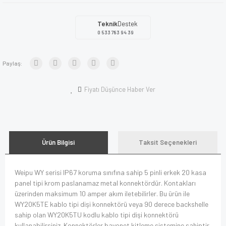
Teknik
Destek
0 533 783 94 39
Paylaş:
Fiyatı Düşünce Haber Ver
Ürün Bilgisi
Taksit Seçenekleri
Weipu WY serisi IP67 koruma sınıfına sahip 5 pinli erkek 20 kasa
panel tipi krom paslanamaz metal konnektördür. Kontakları
üzerinden maksimum 10 amper akım iletebilirler. Bu ürün ile
WY20K5TE kablo tipi dişi konnektörü veya 90 derece backshelle
sahip olan WY20K5TU kodlu kablo tipi dişi konnektörü
kullanabilirsiniz. Konnektörler bayonet kitleme sistemine sahiptir.