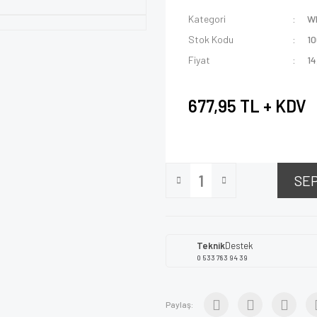
Kategori
W
Stok Kodu
1
Fiyat
14
677,95 TL + KDV
SE
Teknik
Destek
0 533 783 94 39
Paylaş: