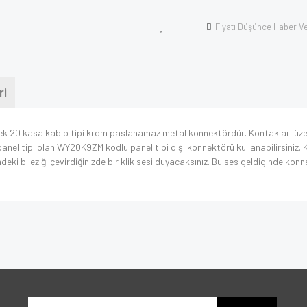
Fiyatı Düşünce Haber V
ri
rkek 20 kasa kablo tipi krom paslanamaz metal konnektördür. Kontakları üze
anel tipi olan WY20K9ZM kodlu panel tipi dişi konnektörü kullanabilirsiniz.
ndeki bileziği çevirdiğinizde bir klik sesi duyacaksınız. Bu ses geldiginde konn