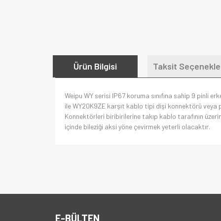
Ürün Bilgisi
Taksit Seçenekle
Weipu WY serisi IP67 koruma sınıfına sahip 9 pinli e
ile WY20K9ZE karşıt kablo tipi dişi konnektörü veya p
Konnektörleri biribirilerine takıp kablo tarafının üzeri
içinde bileziği aksi yöne çevirmek yeterli olacaktır.
E-BÜLTEN