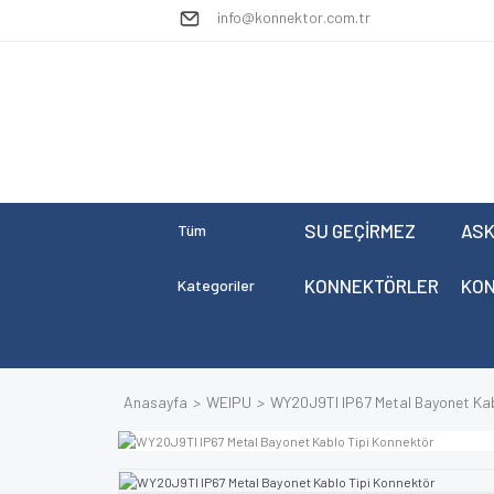
info@konnektor.com.tr
SU GEÇİRMEZ
ASK
Tüm
KONNEKTÖRLER
KO
Kategoriler
Anasayfa
WEIPU
WY20J9TI IP67 Metal Bayonet Kab