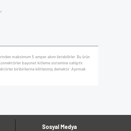
er
rinden maksimum 5 amper akım iletebilirler. Bu ürün
 Konnektörler bayonet kitleme sistemine sahiptir.
ektörler biribirilerine kilitlenmiş demektir .Ayırmak
Sosyal Medya