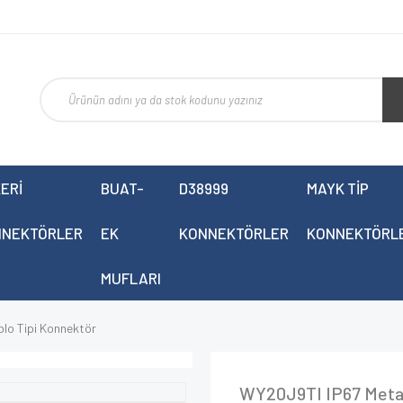
ERİ
BUAT-
D38999
MAYK TİP
NNEKTÖRLER
EK
KONNEKTÖRLER
KONNEKTÖRL
MUFLARI
lo Tipi Konnektör
WY20J9TI IP67 Metal