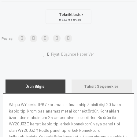
Teknik
Destek
0 533 783 94 39
Paylaş:
Fiyatı Düşünce Haber Ver
Ürün Bilgisi
Taksit Seçenekleri
Weipu WY serisi IP67 koruma sınıfına sahip 3 pinli dişi 20 kasa
kablo tipi krom paslanamaz metal konnektördür. Kontakları
üzerinden maksimum 25 amper akım iletebilirler. Bu ürün ile
WY20J3ZE karşıt kablo tipi erkek konnektörü veya panel tipi
olan WY20J3ZM kodlu panel tipi erkek konnektörü
kullanabilirsiniz. Konnektörler bayonet kitleme sistemine sahiptir.