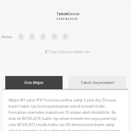
Teknik
Destek
0 533 783 94 39
Paylaş:
Fiyatı Düşünce Haber Ver
Ürün Bilgisi
Taksit Seçenekleri
Weipu WY serisi IP67 koruma sınıfına sahip 5 pinli dişi 20 kasa
karşıt kablo tipi krom paslanamaz metal konnektördür.
Kontakları üzerinden maksimum 10 amper akım iletebilirler. Bu
ürün ile WY20J5TE kablo tipi erkek konnektörü veya panel tipi
olan WY20J5TU kodlu kablo tipi 90 derece backsheele sahip
erkek konnektörü kullanabilirsiniz. Konnektörler bayonet kitleme