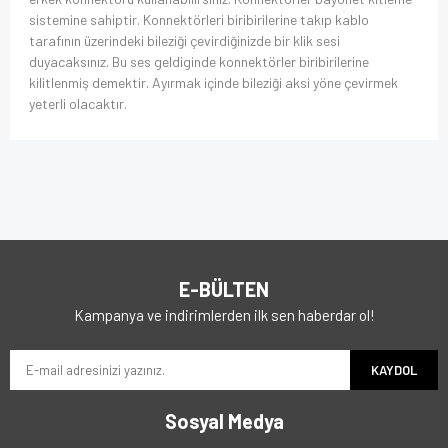
sistemine sahiptir. Konnektörleri biribirilerine takıp kablo
tarafının üzerindeki bileziği çevirdiğinizde bir klik sesi
duyacaksınız. Bu ses geldiginde konnektörler biribirilerine
kilitlenmiş demektir. Ayırmak içinde bileziği aksi yöne çevirmek
yeterli olacaktır.
E-BÜLTEN
Kampanya ve indirimlerden ilk sen haberdar ol!
KAYDOL
Sosyal Medya