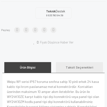
Teknik
Destek
0 533 783 94 39
Paylaş:
Fiyatı Düşünce Haber Ver
Ürün Bilgisi
Taksit Seçenekleri
Weipu WY serisi IP67 koruma sınıfına sahip 10 pinli erkek 24 kasa
kablo tipi krom paslanamaz metal konnektördür. Kontakları
üzerinden maksimum 10 amper akım iletebilirler. Bu ürün ile
WY24K10ZE karşıt kablo tipi dişi konnektörü veya panel tipi olan
WY24K10ZM kodlu panel tipi dişi konnektörü kullanabilirsiniz.
Konnektörler bayonet kitleme sistemine sahiptir. Konnektörleri