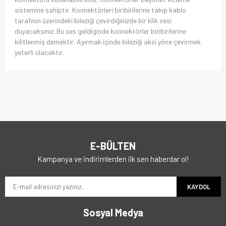
sistemine sahiptir. Konnektörleri biribirilerine takıp kablo
tarafının üzerindeki bileziği çevirdiğinizde bir klik sesi
duyacaksınız. Bu ses geldiginde konnektörler biribirilerine
kilitlenmiş demektir. Ayırmak içinde bileziği aksi yöne çevirmek
yeterli olacaktır.
E-BÜLTEN
Kampanya ve indirimlerden ilk sen haberdar ol!
KAYDOL
Sosyal Medya