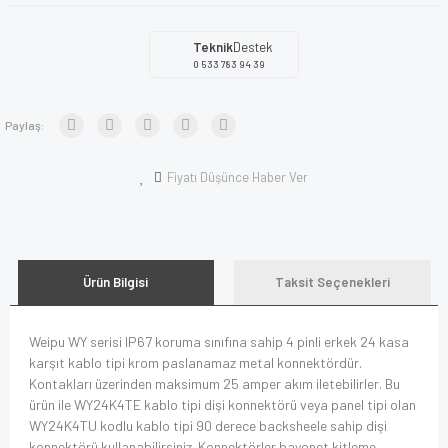
Teknik
Destek
0 533 783 94 39
Paylaş:
Fiyatı Düşünce Haber Ver
Ürün Bilgisi
Taksit Seçenekleri
Weipu WY serisi IP67 koruma sınıfına sahip 4 pinli erkek 24 kasa
karşıt kablo tipi krom paslanamaz metal konnektördür.
Kontakları üzerinden maksimum 25 amper akım iletebilirler. Bu
ürün ile WY24K4TE kablo tipi dişi konnektörü veya panel tipi olan
WY24K4TU kodlu kablo tipi 90 derece backsheele sahip dişi
konnektörü kullanabilirsiniz. Konnektörler bayonet kitleme